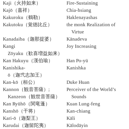
Kaji（火持如来）
Fire-Sustaining
Kajō（嘉祥）
Chia-hsiang
Kakuroku（鶴勒）
Haklenayashas
Kakutoku（覚徳比丘）
the monk Realization of
Virtue
Kanadaiba（迦那提婆）
Kānadeva
Kangi
Joy Increasing
Zōyaku（歓喜増益如来）
Kan Hakuyu（漢伯瑜）
Han Po-yü
Kanishika-
Kanishka
ō（迦弐志加王）
Kan-kō（桓公）
Duke Huan
Kannon（観音菩薩）;
Perceiver of the World’s
Kanzeon（観世音菩薩）
Sounds
Kan Ryūhō（関竜蓬）
Kuan Lung-feng
Kanshō（干将）
Kan-chiang
Kari-ō（迦梨王）
Kāli
Karudai（迦留陀夷）
Kālodāyin