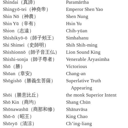
Shindai（真諦）
Paramārtha
Shingyō-tei（神堯帝）
Emperor Shen Yao
Shin Nō（神農）
Shen Nung
Shin Yū（辛有）
Hsin Yu
Shion（志遠）
Chih-yüan
Shishikyō-ō（師子頰王）
Simhahanu
Shi Shimei（史師明）
Shih Shih-ming
Shishionnō（師子音王仏）
Lion Sound King
Shishi-sonja（師子尊者）
Venerable Āryasimha
Shō（勝）
Victorious
Shōan（章安)
Chang-an
Shōgishō（勝義生菩薩）
Superlative Truth
Appearing
Shōi（勝意比丘）
the monk Superior Intent
Shō Kin（商均）
Shang Chün
Shōnawashū（商那和修）
Shānavāsa
Shō-ō（昭王）
King Chao
Shōryō（清涼）
Ch’ing-liang