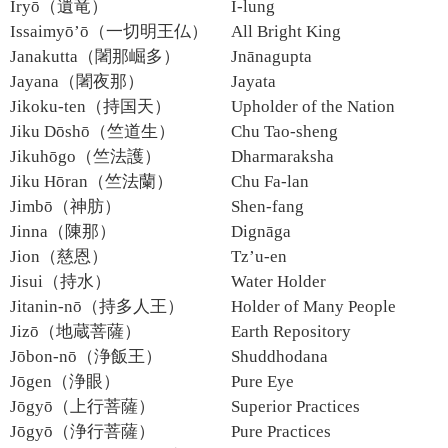
Iryō（遺竜）
I-lung
Issaimyō’ō（一切明王仏）
All Bright King
Janakutta（闍那崛多）
Jnānagupta
Jayana（闍夜那）
Jayata
Jikoku-ten（持国天）
Upholder of the Nation
Jiku Dōshō（竺道生）
Chu Tao-sheng
Jikuhōgo（竺法護）
Dharmaraksha
Jiku Hōran（竺法蘭）
Chu Fa-lan
Jimbō（神肪）
Shen-fang
Jinna（陳那）
Dignāga
Jion（慈恩）
Tz’u-en
Jisui（持水）
Water Holder
Jitanin-nō（持多人王）
Holder of Many People
Jizō（地蔵菩薩）
Earth Repository
Jōbon-nō（浄飯王）
Shuddhodana
Jōgen（浄眼）
Pure Eye
Jōgyō（上行菩薩）
Superior Practices
Jōgyō（浄行菩薩）
Pure Practices