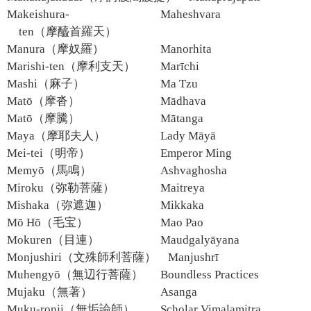
Makeishura-
Maheshvara
ten（摩醯首羅天）
Manura（摩奴羅）
Manorhita
Marishi-ten（摩利支天）
Marīchi
Mashi（麻子）
Ma Tzu
Matō（摩沓）
Mādhava
Matō（摩騰）
Mātanga
Maya（摩耶夫人）
Lady Māyā
Mei-tei（明帝）
Emperor Ming
Memyō（馬鳴）
Ashvaghosha
Miroku（弥勒菩薩）
Maitreya
Mishaka（弥遮迦）
Mikkaka
Mō Hō（毛宝）
Mao Pao
Mokuren（目連）
Maudgalyāyana
Monjushiri（文殊師利菩薩）
Manjushrī
Muhengyō（無辺行菩薩）
Boundless Practices
Mujaku（無著）
Asanga
Muku-ronji（無垢論師）
Scholar Vimalamitra