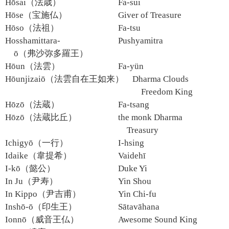
Hōsai（法歳）
Fa-sui
Hōse（宝施仏）
Giver of Treasure
Hōso（法祖）
Fa-tsu
Hosshamittara-
Pushyamitra
ō（弗沙弥多羅王）
Hōun（法雲）
Fa-yün
Hōunjizaiō（法雲自在王如来）
Dharma Clouds
Freedom King
Hōzō（法蔵）
Fa-tsang
Hōzō（法蔵比丘）
the monk Dharma
Treasury
Ichigyō（一行）
I-hsing
Idaike（韋提希）
Vaidehī
I-kō（懿公）
Duke Yi
In Ju（尹寿）
Yin Shou
In Kippo（尹吉甫）
Yin Chi-fu
Inshō-ō（印生王）
Sātavāhana
Ionnō（威音王仏）
Awesome Sound King