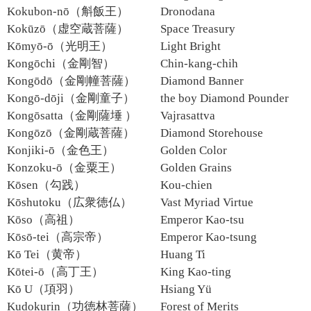
Kokubon-nō（斛飯王）
Dronodana
Kokūzō（虚空蔵菩薩）
Space Treasury
Kōmyō-ō（光明王）
Light Bright
Kongōchi（金剛智）
Chin-kang-chih
Kongōdō（金剛幢菩薩）
Diamond Banner
Kongō-dōji（金剛童子）
the boy Diamond Pounder
Kongōsatta（金剛薩埵 ）
Vajrasattva
Kongōzō（金剛蔵菩薩）
Diamond Storehouse
Konjiki-ō（金色王）
Golden Color
Konzoku-ō（金粟王）
Golden Grains
Kōsen（勾践）
Kou-chien
Kōshutoku（広衆徳仏）
Vast Myriad Virtue
Kōso（高祖）
Emperor Kao-tsu
Kōsō-tei（高宗帝）
Emperor Kao-tsung
Kō Tei（黄帝）
Huang Ti
Kōtei-ō（高丁王）
King Kao-ting
Kō U（項羽）
Hsiang Yü
Kudokurin（功徳林菩薩）
Forest of Merits