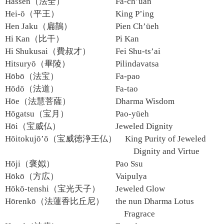
Hassen（法全）
Fa-ch’üan
Hei-ō（平王）
King P’ing
Hen Jaku（扁鵲）
Pien Ch’üeh
Hi Kan（比干）
Pi Kan
Hi Shukusai（費叔才）
Fei Shu-ts’ai
Hitsuryō（畢陵）
Pilindavatsa
Hōbō（法宝）
Fa-pao
Hōdō（法道）
Fa-tao
Hōe（法慧菩薩）
Dharma Wisdom
Hōgatsu（宝月）
Pao-yüeh
Hōi（宝威仏）
Jeweled Dignity
Hōitokujō’ō（宝威徳浄王仏）
King Purity of Jeweled
Dignity and Virtue
Hōji（褒姒）
Pao Ssu
Hōkō（方広）
Vaipulya
Hōkō-tenshi（宝光天子）
Jeweled Glow
Hōrenkō（法蓮香比丘尼）
the nun Dharma Lotus
Fragrace