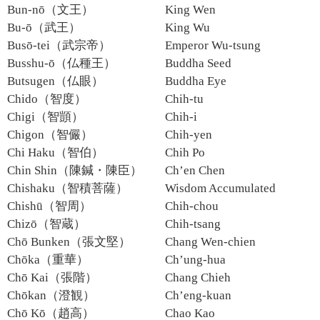
Bun-nō（文王）
King Wen
Bu-ō（武王）
King Wu
Busō-tei（武宗帝）
Emperor Wu-tsung
Busshu-ō（仏種王）
Buddha Seed
Butsugen（仏眼）
Buddha Eye
Chido（智度）
Chih-tu
Chigi（智顗）
Chih-i
Chigon（智儼）
Chih-yen
Chi Haku（智伯）
Chih Po
Chin Shin（陳鍼・陳臣）
Ch’en Chen
Chishaku（智積菩薩）
Wisdom Accumulated
Chishū（智周）
Chih-chou
Chizō（智蔵）
Chih-tsang
Chō Bunken（張文堅）
Chang Wen-chien
Chōka（重華）
Ch’ung-hua
Chō Kai（張階）
Chang Chieh
Chōkan（澄観）
Ch’eng-kuan
Chō Kō（趙高）
Chao Kao