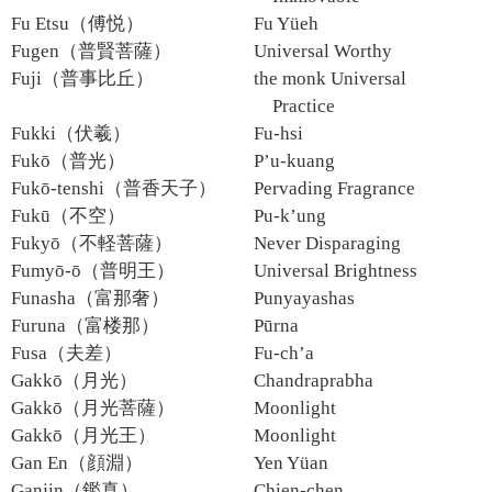
Fu Etsu（傅悦）
Fu Yüeh
Fugen（普賢菩薩）
Universal Worthy
Fuji（普事比丘）
the monk Universal
Practice
Fukki（伏羲）
Fu-hsi
Fukō（普光）
P’u-kuang
Fukō-tenshi（普香天子）
Pervading Fragrance
Fukū（不空）
Pu-k’ung
Fukyō（不軽菩薩）
Never Disparaging
Fumyō-ō（普明王）
Universal Brightness
Funasha（富那奢）
Punyayashas
Furuna（富楼那）
Pūrna
Fusa（夫差）
Fu-ch’a
Gakkō（月光）
Chandraprabha
Gakkō（月光菩薩）
Moonlight
Gakkō（月光王）
Moonlight
Gan En（顔淵）
Yen Yüan
Ganjin（鑑真）
Chien-chen