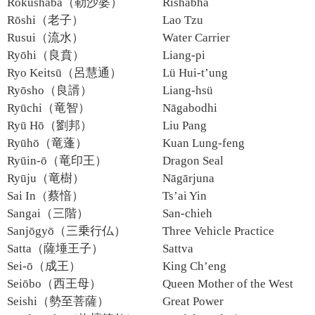
Rokushaba（勒沙婆）
Rishabha
Rōshi（老子）
Lao Tzu
Rusui（流水）
Water Carrier
Ryōhi（良賁）
Liang-pi
Ryo Keitsū（呂慧通）
Lü Hui-t’ung
Ryōsho（良諝）
Liang-hsü
Ryūchi（竜智）
Nāgabodhi
Ryū Hō（劉邦）
Liu Pang
Ryūhō（竜蓬）
Kuan Lung-feng
Ryūin-ō（竜印王）
Dragon Seal
Ryūju（竜樹）
Nāgārjuna
Sai In（蔡愔）
Ts’ai Yin
Sangai（三階）
San-chieh
Sanjōgyō（三乗行仏）
Three Vehicle Practice
Satta（薩埵王子）
Sattva
Sei-ō（成王）
King Ch’eng
Seiōbo（西王母）
Queen Mother of the West
Seishi（勢至菩薩）
Great Power