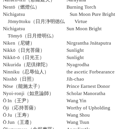
Nentō（燃燈仏）
Burning Torch
Nichigatsu
Sun Moon Pure Bright
Jōmyōtoku（日月浄明徳仏）
Virtue
Nichigatsu
Sun Moon Bright
Tōmyō（日月燈明仏）
Niken（尼犍）
Nirgrantha Jnātaputra
Nikkō（日光菩薩）
Sunlight
Nikkō-ō（日光王）
Sunlight
Nikurida（尼倶律陀）
Nyagrodha
Ninniku（忍辱仙人）
the ascetic Forbearance
Nisshō（日照）
Jih-chao
Nōse（能施太子）
Prince Earnest Donor
Nyoi-ronji（如意論師）
Scholar Manoratha
Ō In（王尹）
Wang Yin
Ōji（応持菩薩）
Worthy of Upholding
Ō Ju（王寿）
Wang Shou
Ō Jun（王遵）
Wang Tsun