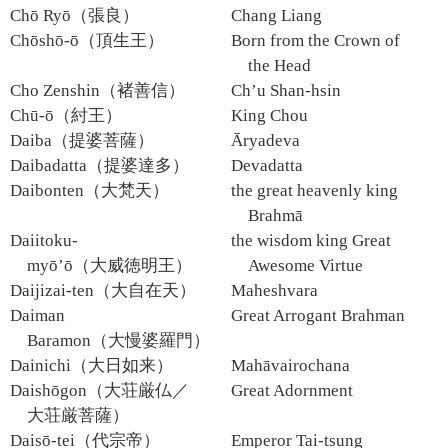
Chō Ryō（張良）
Chang Liang
Chōshō-ō（頂生王）
Born from the Crown of
the Head
Cho Zenshin（褚善信）
Ch’u Shan-hsin
Chū-ō（紂王）
King Chou
Daiba（提婆菩薩）
Āryadeva
Daibadatta（提婆達多）
Devadatta
Daibonten（大梵天）
the great heavenly king
Brahmā
Daiitoku-
the wisdom king Great
myō’ō（大威徳明王）
Awesome Virtue
Daijizai-ten（大自在天）
Maheshvara
Daiman
Great Arrogant Brahman
Baramon（大慢婆羅門）
Dainichi（大日如来）
Mahāvairochana
Daishōgon（大荘厳仏／
Great Adornment
大荘厳菩薩）
Daisō-tei（代宗帝）
Emperor Tai-tsung