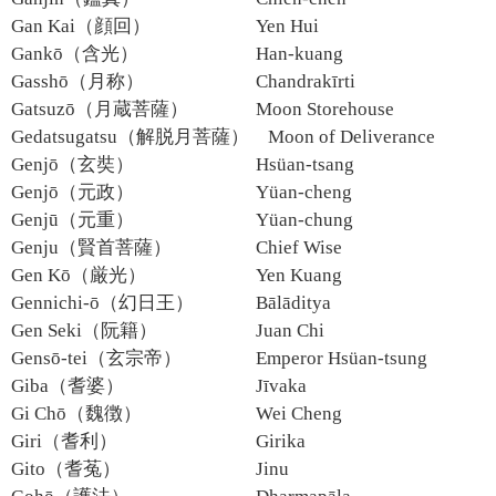
Gan Kai（顔回）
Yen Hui
Gankō（含光）
Han-kuang
Gasshō（月称）
Chandrakīrti
Gatsuzō（月蔵菩薩）
Moon Storehouse
Gedatsugatsu（解脱月菩薩）
Moon of Deliverance
Genjō（玄奘）
Hsüan-tsang
Genjō（元政）
Yüan-cheng
Genjū（元重）
Yüan-chung
Genju（賢首菩薩）
Chief Wise
Gen Kō（厳光）
Yen Kuang
Gennichi-ō（幻日王）
Bālāditya
Gen Seki（阮籍）
Juan Chi
Gensō-tei（玄宗帝）
Emperor Hsüan-tsung
Giba（耆婆）
Jīvaka
Gi Chō（魏徴）
Wei Cheng
Giri（耆利）
Girika
Gito（耆菟）
Jinu