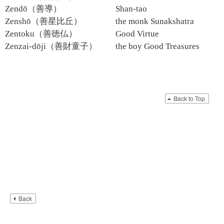
Zendō（善導）
Shan-tao
Zenshō（善星比丘）
the monk Sunakshatra
Zentoku（善徳仏）
Good Virtue
Zenzai-dōji（善財童子）
the boy Good Treasures
Back to Top
Back