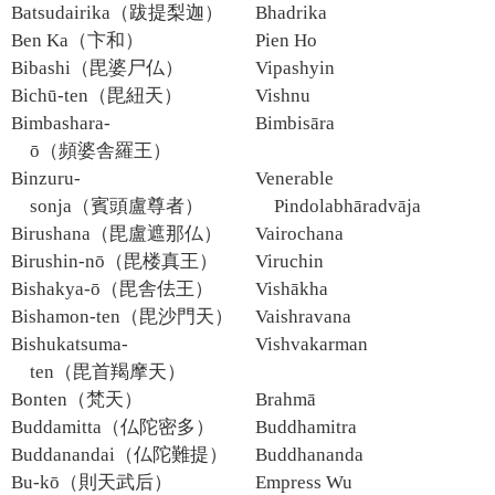
Batsudairika（跋提梨迦）
Bhadrika
Ben Ka（卞和）
Pien Ho
Bibashi（毘婆尸仏）
Vipashyin
Bichū-ten（毘紐天）
Vishnu
Bimbashara-
Bimbisāra
ō（頻婆舎羅王）
Binzuru-
Venerable
sonja（賓頭盧尊者）
Pindolabhāradvāja
Birushana（毘盧遮那仏）
Vairochana
Birushin-nō（毘楼真王）
Viruchin
Bishakya-ō（毘舎佉王）
Vishākha
Bishamon-ten（毘沙門天）
Vaishravana
Bishukatsuma-
Vishvakarman
ten（毘首羯摩天）
Bonten（梵天）
Brahmā
Buddamitta（仏陀密多）
Buddhamitra
Buddanandai（仏陀難提）
Buddhananda
Bu-kō（則天武后）
Empress Wu