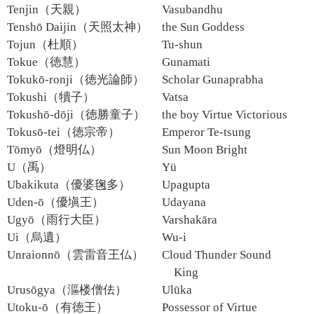
Tenjin（天親）
Vasubandhu
Tenshō Daijin（天照太神）
the Sun Goddess
Tojun（杜順）
Tu-shun
Tokue（徳慧）
Gunamati
Tokukō-ronji（徳光論師）
Scholar Gunaprabha
Tokushi（犢子）
Vatsa
Tokushō-dōji（徳勝童子）
the boy Virtue Victorious
Tokusō-tei（徳宗帝）
Emperor Te-tsung
Tōmyō（燈明仏）
Sun Moon Bright
U（禹）
Yü
Ubakikuta（優婆毱多）
Upagupta
Uden-ō（優塡王）
Udayana
Ugyō（雨行大臣）
Varshakāra
Ui（烏遺）
Wu-i
Unraionnō（雲雷音王仏）
Cloud Thunder Sound
King
Urusōgya（漚楼僧佉）
Ulūka
Utoku-ō（有徳王）
Possessor of Virtue