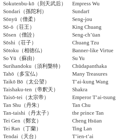
Sokutenbu-kō（則天武后）
Empress Wu
Sondari（孫陀利）
Sundarī
Sōnyū（僧柔）
Seng-jou
Sō-ō（荘王）
King Chuang
Sōsen（僧詮）
Seng-ch’üan
Sōshi（荘子）
Chuang Tzu
Sōtoku（相徳仏）
Banner-like Virtue
So Yū（蘇由）
Su Yu
Surihandoku（須利槃特）
Chūdapanthaka
Tahō（多宝仏）
Many Treasures
Taikō Bō（太公望）
T’ai-kung Wang
Taishaku-ten（帝釈天）
Shakra
Taisō-tei（太宗帝）
Emperor T’ai-tsung
Tan Shu（丹朱）
Tan Chu
Tan-taishi（丹太子）
the prince Tan
Tei Gen（鄭玄）
Cheng Hsüan
Tei Ran（丁蘭）
Ting Lan
Tendai（天台）
T’ien-t’ai