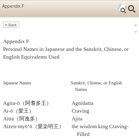
Skip items for smartphones (Press Enter).
Appendix F
Skip navigation (Press Enter).
Back
Text
Searc
Pre
Search
Ne
Appendix F
Personal Names in Japanese and the Sanskrit, Chinese, or
English Equivalents Used
Japanese Names
Sanskrit, Chinese, or English
Names
Agita-ō（阿耆多王）
Agnidatta
Ai-ō（愛王）
Craving
Aitta（阿逸多）
Ajita
Aizen-myō’ō（愛染明王）
the wisdom king Craving-
Filled