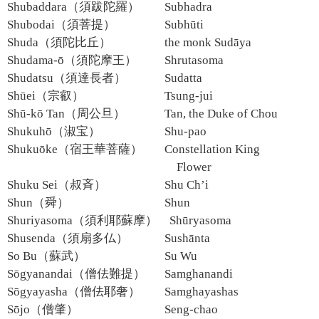
Shubaddara（須跋陀羅）
Subhadra
Shubodai（須菩提）
Subhūti
Shuda（須陀比丘）
the monk Sudāya
Shudama-ō（須陀摩王）
Shrutasoma
Shudatsu（須達長者）
Sudatta
Shūei（宗叡）
Tsung-jui
Shū-kō Tan（周公旦）
Tan, the Duke of Chou
Shukuhō（淑宝）
Shu-pao
Shukuōke（宿王華菩薩）
Constellation King
Flower
Shuku Sei（叔斉）
Shu Ch’i
Shun（舜）
Shun
Shuriyasoma（須利耶蘇摩）
Shūryasoma
Shusenda（須扇多仏）
Sushānta
So Bu（蘇武）
Su Wu
Sōgyanandai（僧佉難提）
Samghanandi
Sōgyayasha（僧佉耶奢）
Samghayashas
Sōjo（僧肇）
Seng-chao