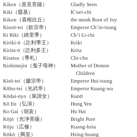
Kiken（喜見菩薩）
Gladly Seen
Kiki（窺基）
K’uei-chi
Kikon（喜根比丘）
the monk Root of Joy
Kinsō-tei（欽宗帝）
Emperor Ch’in-tsung
Ki Riki（綺里季）
Ch’i Li-chi
Kiriki-ō（訖利季王）
Kriki
Kirita-ō（訖利多王）
Krita
Kisatsu（季札）
Chi-cha
Kishimojin（鬼子母神）
Mother of Demon
Children
Kisō-tei（徽宗帝）
Emperor Hui-tsung
Kōbu-tei（光武帝）
Emperor Kuang-wu
Kōdai-nyo（皐諦女）
Kuntī
Kō En（弘演）
Hung Yen
Ko Gai（胡亥）
Hu Hai
Kōjō（光浄菩薩）
Bright Pure
Kōju（広修）
Kuang-hsiu
Kōkō（興皇）
Hsing-huang