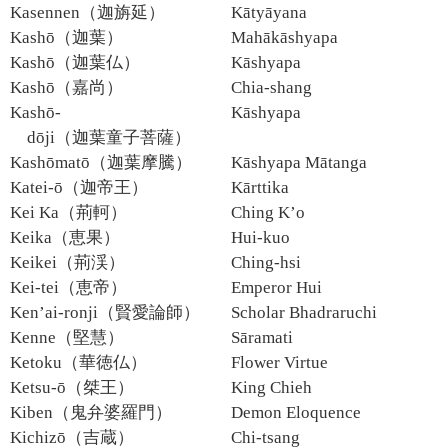
Kasennen（迦旃延）
Kātyāyana
Kashō（迦葉）
Mahākāshyapa
Kashō（迦葉仏）
Kāshyapa
Kashō（嘉尚）
Chia-shang
Kashō-
Kāshyapa
dōji（迦葉童子菩薩）
Kashōmatō（迦葉摩騰）
Kāshyapa Mātanga
Katei-ō（迦帝王）
Kārttika
Kei Ka（荊軻）
Ching K’o
Keika（恵果）
Hui-kuo
Keikei（荊渓）
Ching-hsi
Kei-tei（恵帝）
Emperor Hui
Ken’ai-ronji（賢愛論師）
Scholar Bhadraruchi
Kenne（堅慧）
Sāramati
Ketoku（華徳仏）
Flower Virtue
Ketsu-ō（桀王）
King Chieh
Kiben（鬼弁婆羅門）
Demon Eloquence
Kichizō（吉蔵）
Chi-tsang