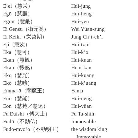
E’ei（慧栄）
Hui-jung
Egō（慧）
Hui-heng
Egon（慧厳）
Hui-yen
Ei Gensū（衛元嵩）
Wei Yüan-sung
Ei Keiki（栄啓期）
Jung Ch’i-ch’i
Eji（慧次）
Hui-tz’u
Eka（慧可）
Hui-k’o
Ekan（慧観）
Hui-kuan
Ekan（懐感）
Huai-kan
Ekō（慧光）
Hui-kuang
Ekō（慧曠）
Hui-k’uang
Emma-ō（閻魔王）
Yama
Enō（慧能）
Hui-neng
Eon（慧苑／慧遠）
Hui-yüan
Fu Daishi（傅大士）
Fu Ta-shih
Fudō（不動仏）
Immovable
Fudō-myō’ō（不動明王）
the wisdom king
Immovable