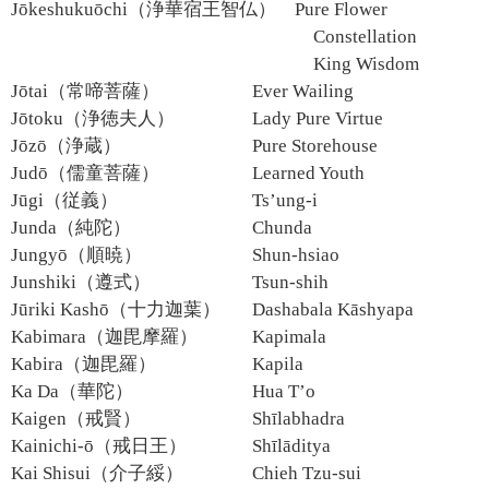
Jōkeshukuōchi（浄華宿王智仏）
Pure Flower
Constellation
King Wisdom
Jōtai（常啼菩薩）
Ever Wailing
Jōtoku（浄徳夫人）
Lady Pure Virtue
Jōzō（浄蔵）
Pure Storehouse
Judō（儒童菩薩）
Learned Youth
Jūgi（従義）
Ts’ung-i
Junda（純陀）
Chunda
Jungyō（順暁）
Shun-hsiao
Junshiki（遵式）
Tsun-shih
Jūriki Kashō（十力迦葉）
Dashabala Kāshyapa
Kabimara（迦毘摩羅）
Kapimala
Kabira（迦毘羅）
Kapila
Ka Da（華陀）
Hua T’o
Kaigen（戒賢）
Shīlabhadra
Kainichi-ō（戒日王）
Shīlāditya
Kai Shisui（介子綏）
Chieh Tzu-sui