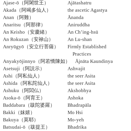
Ajase-ō（阿闍世王）
Ajātashatru
Akada（阿竭多仙人）
the ascetic Agastya
Anan（阿難）
Ānanda
Anaritsu（阿那律）
Aniruddha
An Keisho（安慶緒）
An Ch’ing-hsü
An Rokuzan（安禄山）
An Lu-shan
Anryūgyō（安立行菩薩）
Firmly Established
Practices
Anyakyōjinnyo（阿若憍陳如）
Ājnāta Kaundinya
Asetsuji（阿説示）
Ashvajit
Ashi（阿私仙人）
the seer Asita
Ashida（阿私陀仙人）
the seer Asita
Ashuku（阿閦仏）
Akshobhya
Asoka-ō（阿育王）
Ashoka
Baddabara（跋陀婆羅）
Bhadrapāla
Bakki（妺嬉）
Mo Hsi
Bakuya（莫耶）
Mo-yeh
Batsudai-ō（跋提王）
Bhadrika