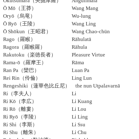
Ōkutsumara（央掘摩羅）
Angulimāla
Ō Mō（王莽）
Wang Mang
Oryō（烏竜）
Wu-lung
Ō Ryō（王陵）
Wang Ling
Ō Shōkun（王昭君）
Wang Chao-chün
Rago（羅睺）
Rāhulatā
Ragora（羅睺羅）
Rāhula
Rakutoku（楽徳長者）
Pleasure Virtue
Rama-ō（羅摩王）
Rāma
Ran Pa（欒巴）
Luan Pa
Rei Rin（伶倫）
Ling Lun
Rengeshiki（蓮華色比丘尼）
the nun Utpalavarnā
Ri（李夫人）
Li
Ri Kō（李広）
Li Kuang
Ri Rō（離婁）
Li Lou
Ri Ryō（李陵）
Li Ling
Ri Shi（李斯）
Li Ssu
Ri Shu（離朱）
Li Chu