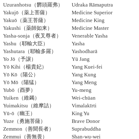
Uzuranhotsu（欝頭羅弗）
Udraka Rāmaputra
Yakujō（薬上菩薩）
Medicine Superior
Yakuō（薬王菩薩）
Medicine King
Yakushi（薬師如来）
Medicine Master
Yasha-sonja（夜叉尊者）
Venerable Yasha
Yashu（耶輸大臣）
Yasha
Yashutara（耶輸多羅）
Yashodharā
Yo Jō（予譲）
Yü Jang
Yō Kihi（楊貴妃）
Yang Kuei-fei
Yō Kō（陽公）
Yang Kung
Yō Mō（陽猛）
Yang Meng
Yubō（酉夢）
Yu-meng
Yuiken（維蠲）
Wei-chüan
Yuimakitsu（維摩詰）
Vimalakīrti
Yū-ō（幽王）
King Yu
Yuze（勇施菩薩）
Brave Donor
Zemmon（善聞長者）
Suprabuddha
Zemmui（善無畏）
Shan-wu-wei