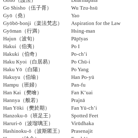
Gohō（護法）
Dharmapāla
Go Shisho（伍子胥）
Wu Tzu-hsü
Gyō（堯）
Yao
Gyōbō-bonji（楽法梵志）
Aspiration for the Law
Gyōman（行満）
Hsing-man
Hajun（波旬）
Pāpīyas
Hakui（伯夷）
Po I
Hakuki（伯奇）
Po-ch’i
Haku Kyoi（白居易）
Po Chü-i
Haku Yō（白陽）
Po Yang
Hakuyu（伯瑜）
Han Po-yü
Hampu（班婦）
Pan-fu
Han Kai（樊噲）
Fan K’uai
Hannya（般若）
Prajnā
Han Yōki（樊於期）
Fan Yü-ch’i
Hanzoku-ō（班足王）
Spotted Feet
Haruri-ō（波瑠璃王）
Virūdhaka
Hashinoku-ō（波斯匿王）
Prasenajit