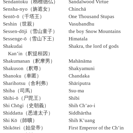
Sendantoku（栴檀徳仏）
Sandalwood Virtue
Sensha-nyo（旃遮女）
Chinchā
Sentō-ō（千塔王）
One Thousand Stupas
Seshin（世親）
Vasubandhu
Sessen-dōji（雪山童子）
the boy Snow Mountains
Sessenge-ō（雪山下王）
Himatala
Shakudai
Shakra, the lord of gods
Kan’in（釈提桓因）
Shakumanan（釈摩男）
Mahānāma
Shakuson（釈尊）
Shakyamuni
Shanoku（車匿）
Chandaka
Sharihotsu（舎利弗）
Shāriputra
Shiba（司馬）
Ssu-ma
Shibi-ō（尸毘王）
Shibi
Shi Chōgi（史朝義）
Shih Ch’ao-i
Shiddatta（悉達太子）
Siddhārtha
Shi Kō（師曠）
Shih K’uang
Shikōtei（始皇帝）
First Emperor of the Ch’in