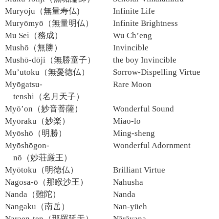
Muryōju（無量寿仏)
Infinite Life
Muryōmyō（無量明仏）
Infinite Brightness
Mu Sei（務成）
Wu Ch’eng
Mushō（無勝）
Invincible
Mushō-dōji（無勝童子）
the boy Invincible
Mu’utoku（無憂徳仏）
Sorrow-Dispelling Virtue
Myōgatsu-
Rare Moon
tenshi（名月天子）
Myō’on（妙音菩薩）
Wonderful Sound
Myōraku（妙楽）
Miao-lo
Myōshō（明勝）
Ming-sheng
Myōshōgon-
Wonderful Adornment
nō（妙荘厳王）
Myōtoku（明徳仏）
Brilliant Virtue
Nagosa-ō（那睺沙王）
Nahusha
Nanda（難陀）
Nanda
Nangaku（南岳）
Nan-yüeh
Naraen-ten（那羅延天）
Nārāyana