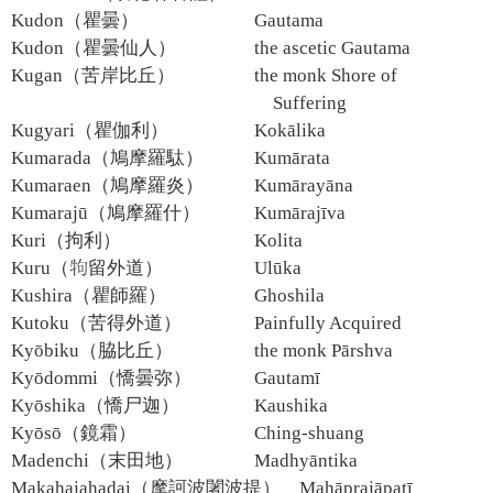
Kudon（瞿曇）
Gautama
Kudon（瞿曇仙人）
the ascetic Gautama
Kugan（苦岸比丘）
the monk Shore of
Suffering
Kugyari（瞿伽利）
Kokālika
Kumarada（鳩摩羅駄）
Kumārata
Kumaraen（鳩摩羅炎）
Kumārayāna
Kumarajū（鳩摩羅什）
Kumārajīva
Kuri（拘利）
Kolita
Kuru（留外道）
Ulūka
Kushira（瞿師羅）
Ghoshila
Kutoku（苦得外道）
Painfully Acquired
Kyōbiku（脇比丘）
the monk Pārshva
Kyōdommi（憍曇弥）
Gautamī
Kyōshika（憍尸迦）
Kaushika
Kyōsō（鏡霜）
Ching-shuang
Madenchi（末田地）
Madhyāntika
Makahajahadai（摩訶波闍波提）
Mahāprajāpatī