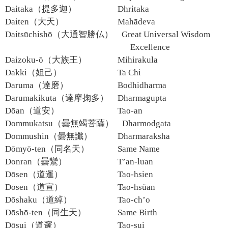
Daitaka（提多迦）
Dhritaka
Daiten（大天）
Mahādeva
Daitsūchishō（大通智勝仏）
Great Universal Wisdom
Excellence
Daizoku-ō（大族王）
Mihirakula
Dakki（妲己）
Ta Chi
Daruma（達磨）
Bodhidharma
Darumakikuta（達摩掬多）
Dharmagupta
Dōan（道安）
Tao-an
Dommukatsu（曇無竭菩薩）
Dharmodgata
Dommushin（曇無讖）
Dharmaraksha
Dōmyō-ten（同名天）
Same Name
Donran（曇鸞）
T’an-luan
Dōsen（道暹）
Tao-hsien
Dōsen（道宣）
Tao-hsüan
Dōshaku（道綽）
Tao-ch’o
Dōshō-ten（同生天）
Same Birth
Dōsui（道邃）
Tao-sui