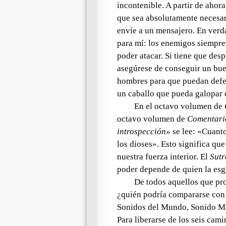
incontenible. A partir de ahora
que sea absolutamente necesar
envíe a un mensajero. En verd
para mí: los enemigos siempre 
poder atacar. Si tiene que des
asegúrese de conseguir un bu
hombres para que puedan defen
un caballo que pueda galopar c
En el octavo volumen de
octavo volumen de
Comentari
introspección»
se lee: «Cuanto
los dioses». Esto significa qu
nuestra fuerza interior. El
Sutr
poder depende de quien la esg
De todos aquellos que pr
¿quién podría compararse co
Sonidos del Mundo
,
Sonido Ma
Para liberarse de los
seis cami