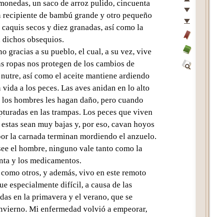
primera
monedas, un saco de arroz pulido, cincuenta
página
página
un recipiente de bambú grande y otro pequeño
del
anterior
página
e caquis secos y diez granadas, así como la
texto
siguiente
última
a dichos obsequios.
página
Insertar
 gracias a su pueblo, el cual, a su vez, vive
del
el
Desactivar
as ropas nos protegen de los cambios de
texto
marcador
Glosario
 nutre, así como el aceite mantiene ardiendo
Búsqueda
 vida a los peces. Las aves anidan en lo alto
e los hombres les hagan daño, pero cuando
pturadas en las trampas. Los peces que viven
estas sean muy bajas y, por eso, cavan hoyos
por la carnada terminan mordiendo el anzuelo.
ee el hombre, ninguno vale tanto como la
enta y los medicamentos.
 como otros, y además, vivo en este remoto
e especialmente difícil, a causa de las
as en la primavera y el verano, que se
invierno. Mi enfermedad volvió a empeorar,