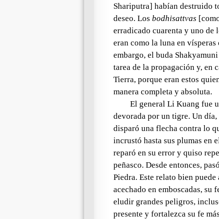
Shariputra
] habían destruido 
deseo
. Los
bodhisattvas
[com
erradicado cuarenta y uno de 
eran como la luna en vísperas 
embargo, el buda
Shakyamuni
tarea de la propagación y, en c
Tierra
, porque eran estos quie
manera completa y absoluta.
El general
Li Kuang
fue u
devorada por un tigre. Un día,
disparó una flecha contra lo qu
incrustó hasta sus plumas en e
reparó en su error y quiso repe
peñasco. Desde entonces, pas
Piedra
. Este relato bien puede
acechado en emboscadas, su fe
eludir grandes peligros, inclu
presente y fortalezca su fe má