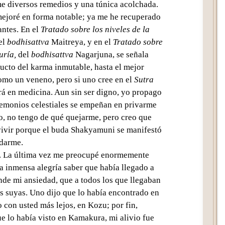
me diversos remedios y una túnica acolchada.
ejoré en forma notable; ya me he recuperado
ntes. En el
Tratado sobre los niveles de la
el
bodhisattva
Maitreya
, y en el
Tratado sobre
uría
,
del
bodhisattva
Nagarjun
a, se señala
ucto del karma inmutable, hasta el mejor
mo un veneno, pero si uno cree en el
Sutra
rá en medicina. Aun sin ser digno, yo propago
demonios celestiales se empeñan en privarme
o, no tengo de qué quejarme, pero creo que
vivir porque el buda
Shakyamuni
se manifestó
udarme.
a. La última vez me preocupé enormemente
na inmensa alegría saber que había llegado a
nde mi ansiedad, que a todos los que llegaban
as suyas. Uno dijo que lo había encontrado en
 con usted más lejos, en Kozu; por fin,
e lo había visto en Kamakura, mi alivio fue