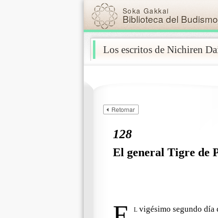
Soka Gakkai
Biblioteca del Budismo
Los escritos de Nichiren D
Skip navigation (Press Enter).
Retornar
128
El
general Tigre de 
E
l
vigésimo segundo día d