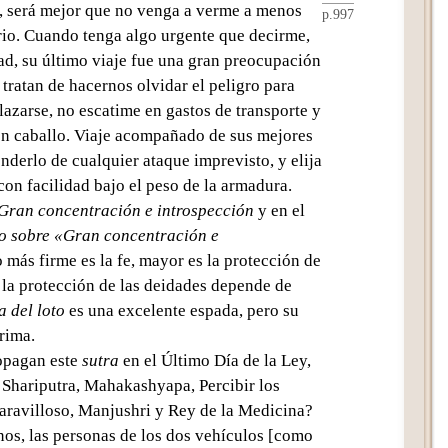
, será
mejor que no venga a verme a menos
p.997
io. Cuando tenga algo urgente que decirme,
ad, su último viaje fue una gran preocupación
tratan de hacernos olvidar el peligro para
plazarse, no escatime en gastos de transporte y
en caballo. Viaje acompañado de sus mejores
derlo de cualquier ataque imprevisto, y elija
on facilidad bajo el peso de la armadura.
Gran concentración e introspección
y en el
o sobre «Gran concentración e
 más firme es la fe, mayor es la protección de
e la protección de las deidades depende de
a del loto
es una excelente espada, pero su
rima.
opagan este
sutra
en el
Último Día de la Ley
,
n
Shariputra
,
Mahakashyapa
,
Percibir los
ravilloso
,
Manjushri
y
Rey de la Medicina
?
nos
, las personas de los
dos vehículos
[como