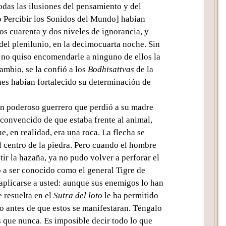
todas las
ilusiones del pensamiento y del
o
Percibir los Sonidos del Mundo
] habían
los
cuarenta y dos niveles de ignorancia
, y
del plenilunio, en la decimocuarta noche. Sin
no quiso encomendarle a ninguno de ellos la
ambio, se la confió a los
Bodhisattvas
de la
nes habían fortalecido su determinación de
n poderoso guerrero que perdió a su madre
 convencido de que estaba frente al animal,
e, en realidad, era una roca. La flecha se
l centro de la piedra. Pero cuando el hombre
tir la hazaña, ya no pudo volver a perforar el
ó a ser conocido como el
general Tigre de
 aplicarse a usted: aunque sus enemigos lo han
 resuelta en el
Sutra del loto
le ha permitido
so antes de que estos se manifestaran. Téngalo
s que nunca. Es imposible decir todo lo que