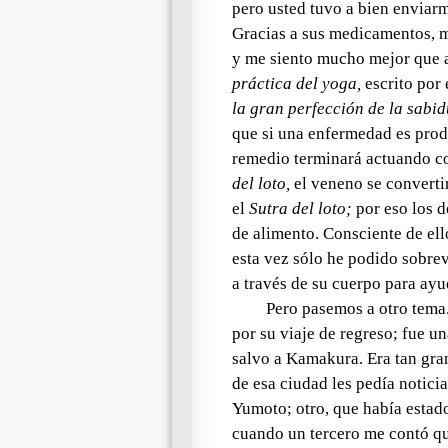
pero usted tuvo a bien enviar
Gracias a sus medicamentos, m
y me siento mucho mejor que a
práctica del yoga
,
escrito por 
la gran perfección de la sabid
que si una enfermedad es prod
remedio terminará actuando co
del loto
,
el veneno se converti
el
Sutra del loto
;
por eso los 
de alimento. Consciente de ell
esta vez sólo he podido sobre
a través de su cuerpo para ay
Pero pasemos a otro tem
por su viaje de regreso; fue u
salvo a Kamakura. Era tan gra
de esa ciudad les pedía notici
Yumoto; otro, que había estado
cuando un tercero me contó qu