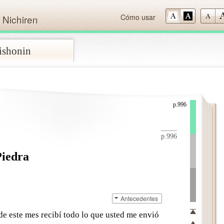
Cómo usar
 Nichiren
aishonin
Skip
p.996
p.996
Piedra
Antecedentes
e este mes recibí todo lo que usted me envió