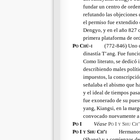
fundar un centro de orde
refutando las objeciones 
el permiso fue extendido 
Dengyo, y en el año 827 
primera plataforma de o
Po Chü-i
(772-846) Uno de
dinastía T’ang. Fue funci
Como literato, se dedicó 
describiendo males políti
impuestos, la conscripció
señalaba el abismo que ha
y el ideal de tiempos pasa
fue exonerado de su pues
yang, Kiangsi, en la marg
convocado nuevamente a 
Po I
Véase
Po I y Shu Ch’
Po I y Shu Ch’i
Hermanos 
(Shang) y a comienzos de