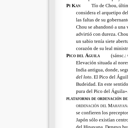
Pi Kan
Tío de Chou, últim
considera el arquetipo de
las faltas de su gobernan
Chou se abandonó a una vi
advirtió con dureza. Chou
un sabio tenía siete abert
corazón de su leal ministr
Pico del Águila
(sánsc.:
Elevación situada al nore
India antigua, donde, se
del loto
. El Pico del Águi
Budeidad. En este sentido
pura del Pico del Águila»
plataforma de ordenación d
ordenación del Mahayan
se confieren los precept
Japón sólo existían centr
del Hinayana. Dengyo bu