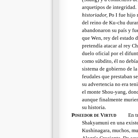
arquetipos de integridad.
historiador,
Po I fue hijo
del reino de Ku-chu durant
abandonaron su país y fue
que Wen, rey del estado d
pretendía atacar al rey Ch
duelo oficial por el difu
como súbdito, él no debía
sistema de gobierno de la
feudales que prestaban se
su advertencia no era ten
el monte Shou-yang, dond
aunque finalmente murier
su historia.
Poseedor de Virtud
En t
Shakyamuni en una existen
Kushinagara, muchos, mu