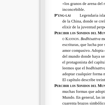
«los granos de arena del 
inconcebible.
P’eng-lai
Legendaria isla
de la China, donde se cre
elixir de la juventud perp
Percibir los Sonidos del Mu
o Kannon
.
Bodhisattva
me
escrituras, que lucha por 
amor compasivo. Adopta d
del mundo donde haya sere
el protagonista del capí
leemos que el
bodhisattv
adoptar cualquier forma ne
El capítulo describe treint
Percibir los Sonidos del Mu
muchas formas que adopt
Mundo. En general, las im
cuarenta brazos simbólic