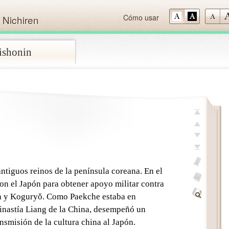
Cómo usar
 Nichiren
aishonin
Skip
Top
Previous
Next
Last
antiguos reinos de la península coreana. En el
Add
con el Japón para obtener apoyo militar contra
bookmark
Glosario
lla y Koguryǒ. Como Paekche estaba en
off
Find
dinastía Liang de la China, desempeñó un
Within
nsmisión de la cultura china al Japón.
This