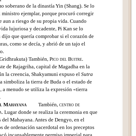
o soberano de la dinastía Yin (Shang). Se lo
l ministro ejemplar, porque procuró corregir
te aun a riesgo de su propia vida. Cuando
da lujuriosa y decadente, Pi Kan se lo
 dijo que quería comprobar si el corazón de
uras, como se decía, y abrió de un tajo el
o.
 Gridhrakuta) También,
Pico del Buitre
.
ste de Rajagriha, capital de Magadha en la
gún la creencia, Shakyamuni expuso el
Sutra
la simboliza la tierra de Buda o el estado de
, a menudo se utiliza la expresión «tierra
.
el Mahayana
También,
centro de
a
. Lugar donde se realiza la ceremonia en que
os del Mahayana. Antes de Dengyo, en el
os de ordenación sacerdotal en los preceptos
scó incansablemente permiso imperial para