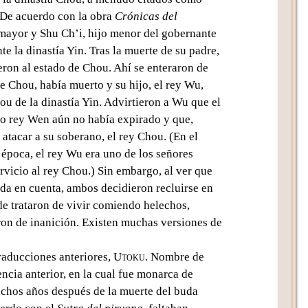
 De acuerdo con la obra
Crónicas del
 mayor y Shu Ch’i, hijo menor del gobernante
e la dinastía Yin. Tras la muerte de su padre,
ron al estado de Chou. Ahí se enteraron de
e Chou, había muerto y su hijo, el rey Wu,
ou de la dinastía Yin. Advirtieron a Wu que el
nto rey Wen aún no había expirado y que,
 atacar a su soberano, el rey Chou. (En el
 época, el rey Wu era uno de los señores
rvicio al rey Chou.) Sin embargo, al ver que
ida en cuenta, ambos decidieron recluirse en
e trataron de vivir comiendo helechos,
on de inanición. Existen muchas versiones de
raducciones anteriores,
Utoku
. Nombre de
cia anterior, en la cual fue monarca de
chos años después de la muerte del buda