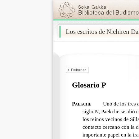
Soka Gakkai
Biblioteca del Budismo
Los escritos de Nichiren D
Skip navigation (Press Enter).
Retornar
Glosario P
Paekche
Uno de los tres 
siglo
iv
, Paekche se alió 
los reinos vecinos de Si
contacto cercano con la 
importante papel en la tra