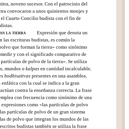
tra, noveno sucesor. Con el patrocinio del
itra convocaron a unos quinientos monjes y
 el Cuarto Concilio budista con el fin de
distas.
an la tierra
Expresión que denota un
 las escrituras budistas, es común la
 polvo que forman la tierra» como sinónimo
 medir y con el significado comparativo de
artículas de polvo de la tierra». Se utiliza
plo, mundos o
kalpas
en cantidad incalculable,
les
bodhisattvas
presentes en una asamblea.
enfática con la cual se indica a la gran
actúan contra la enseñanza correcta. La frase
 emplea con frecuencia como sinónimo de una
n expresiones como «las partículas de polvo
as partículas de polvo de un gran sistema
ulas de polvo que integran los mundos de las
escritos budistas también se utiliza la frase