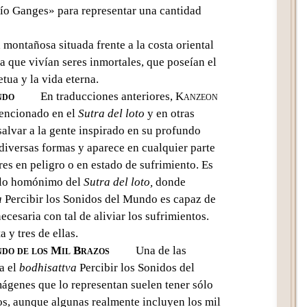
río Ganges» para representar una cantidad
 montañosa situada frente a la costa oriental
ía que vivían seres inmortales, que poseían el
etua y la vida eterna.
ndo
En traducciones anteriores,
Kanzeon
ncionado en el
Sutra del loto
y en otras
salvar a la gente inspirado en su profundo
iversas formas y aparece en cualquier parte
s en peligro o en estado de sufrimiento. Es
tulo homónimo del
Sutra del loto,
donde
a
Percibir los Sonidos del Mundo es capaz de
cesaria con tal de aliviar los sufrimientos.
a y tres de ellas.
ndo de los Mil Brazos
Una de las
a el
bodhisattva
Percibir los Sonidos del
ágenes que lo representan suelen tener sólo
os, aunque algunas realmente incluyen los mil