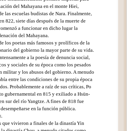
nación del Mahayana en el monte Hiei,
de las escuelas budistas de Nara. Finalmente,
en 822, siete días después de la muerte de
comenzó a funcionar en dicho lugar la
rdenación del Mahayana.
 los poetas más famosos y prolíficos de la
onario del gobierno la mayor parte de su vida.
intensamente a la poesía de denuncia social,
cos y sociales de su época como los pesados
n militar y los abusos del gobierno. A menudo
bía entre las condiciones de su propia época
dos. Probablemente a raíz de sus críticas, Po
to gubernamental en 815 y exiliado a Hsün-
en sur del río Yangtze. A fines de 818 fue
desempeñarse en la función pública.
i
.
que vivieron a finales de la dinastía Yin
 la dinastía Chou, a menudo citados como