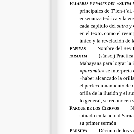
Palabras y frases del «Sutra 
principales de T’ien-t’ai,
enseñanza teórica y la en
cada capítulo del
sutra
y 
en el texto, como el reem
único y la revelación de 
Papiyas
Nombre del Rey 
paramita
(sánsc.) Práctica
Mahayana para lograr la 
«
paramita
» se interpret
«haber alcanzado la orill
el perfeccionamiento de d
orilla de la ilusión y el s
lo general, se reconocen 
Parque de los Ciervos
No
situado en la actual Sarn
su primer sermón.
Parshva
Décimo de los ve