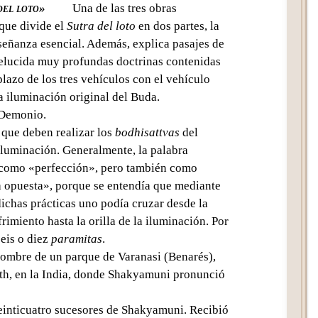
del loto»
Una de las tres obras
Text
 que divide el
Sutra del loto
en dos partes, la
señanza esencial. Además, explica pasajes de
elucida muy profundas doctrinas contenidas
plazo de los tres vehículos con el vehículo
la iluminación original del Buda.
Demonio.
 que deben realizar los
bodhisattvas
del
iluminación. Generalmente, la palabra
a como «perfección», pero también como
a opuesta», porque se entendía que mediante
ichas prácticas uno podía cruzar desde la
ufrimiento hasta la orilla de la iluminación. Por
seis o diez
paramitas
.
mbre de un parque de Varanasi (Benarés),
ath, en la India, donde Shakyamuni pronunció
inticuatro sucesores de Shakyamuni. Recibió