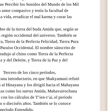
 que Percibir los Sonidos del Mundo de los Mil
 amor compasivo y tenía la facultad de
a vida, erradicar el mal karma y curar las
e de la tierra del buda Amida que, según se
a región occidental del universo. También se
, Tierra de la Perfecta Felicidad, Tierra Pura
y Paraíso Occidental. El nombre sánscrito de
 tradujo al chino como Tierra de la Perfecta
 y del Deleite, y Tierra de la Paz y del
Tercero de los cinco períodos,
ana introductorio, en que Shakyamuni refutó
s al Hinayana y los dirigió hacia el Mahayana
zas como los
sutras
Amida, Mahavairochana
con los cálculos de T’ien-t’ai, el período
o o dieciséis años. También se lo conoce
período Extendido.